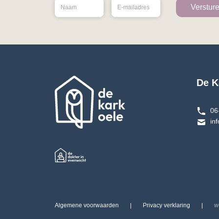
De K
06
in
Algemene voorwaarden
|
Privacy verklaring
|
w