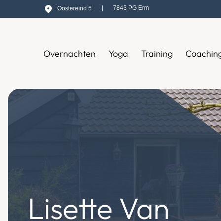
|
7843 PG Erm
Oostereind 5
Overnachten
Yoga
Training
Coachin
Lisette Van