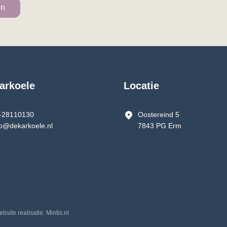
arkoele
Locatie
-28110130
Oostereind 5
fo@dekarkoele.nl
7843 PG Erm
ebsite realisatie: Mintis.nl