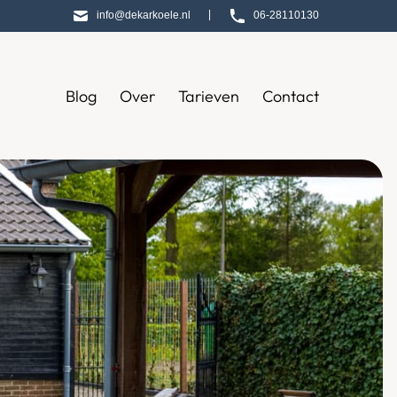
|
info@dekarkoele.nl
06-28110130
Blog
Over
Tarieven
Contact