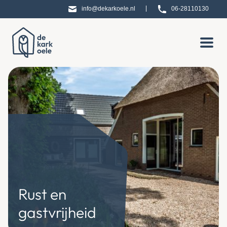
|
info@dekarkoele.nl
06-28110130
Rust en
gastvrijheid