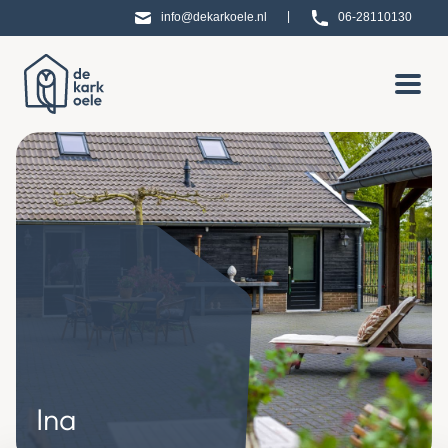
|
info@dekarkoele.nl
06-28110130
Ina