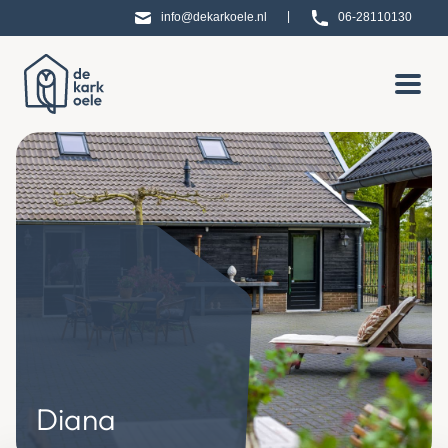
|
info@dekarkoele.nl
06-28110130
Diana