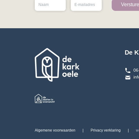
De K
06
in
Algemene voorwaarden
|
Privacy verklaring
|
w