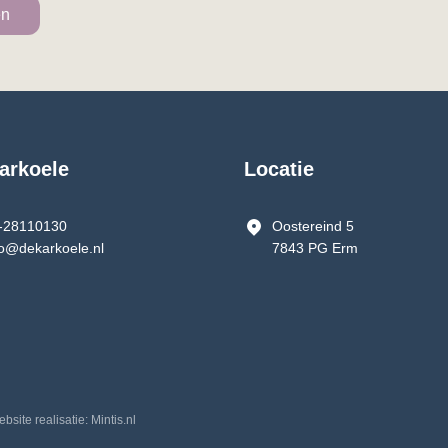
arkoele
Locatie
-28110130
Oostereind 5
fo@dekarkoele.nl
7843 PG Erm
ebsite realisatie: Mintis.nl