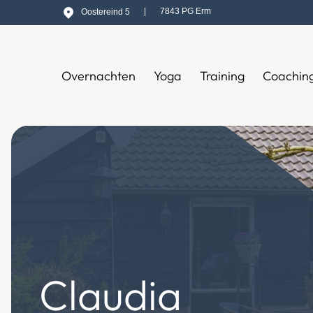
|
7843 PG Erm
Oostereind 5
Overnachten
Yoga
Training
Coachin
Claudia