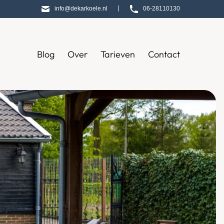
|
info@dekarkoele.nl
06-28110130
Blog
Over
Tarieven
Contact